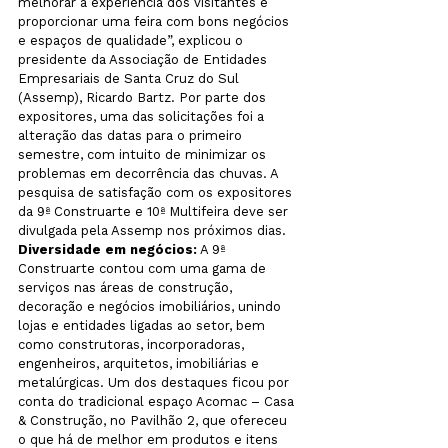
melhorar a experiência dos visitantes e 
proporcionar uma feira com bons negócios 
e espaços de qualidade”, explicou o 
presidente da Associação de Entidades 
Empresariais de Santa Cruz do Sul 
(Assemp), Ricardo Bartz. Por parte dos 
expositores, uma das solicitações foi a 
alteração das datas para o primeiro 
semestre, com intuito de minimizar os 
problemas em decorrência das chuvas. A 
pesquisa de satisfação com os expositores 
da 9ª Construarte e 10ª Multifeira deve ser 
divulgada pela Assemp nos próximos dias.
Diversidade em negócios:
 A 9ª 
Construarte contou com uma gama de 
serviços nas áreas de construção, 
decoração e negócios imobiliários, unindo 
lojas e entidades ligadas ao setor, bem 
como construtoras, incorporadoras, 
engenheiros, arquitetos, imobiliárias e 
metalúrgicas. Um dos destaques ficou por 
conta do tradicional espaço Acomac – Casa 
& Construção, no Pavilhão 2, que ofereceu 
o que há de melhor em produtos e itens 