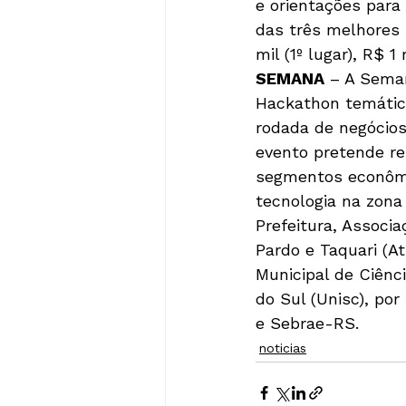
e orientações para 
das três melhores 
mil (1º lugar), R$ 1 
SEMANA
 – A Sema
Hackathon temático
rodada de negócios
evento pretende r
segmentos econômic
tecnologia na zona 
Prefeitura, Associ
Pardo e Taquari (A
Municipal de Ciênc
do Sul (Unisc), por
e Sebrae-RS. 
noticias