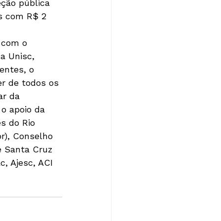
eção pública 
os com R$ 2 
 com o 
a Unisc, 
entes, o 
r de todos os 
ar da 
 o apoio da 
s do Rio 
r), Conselho 
e Santa Cruz 
c, Ajesc, ACI 