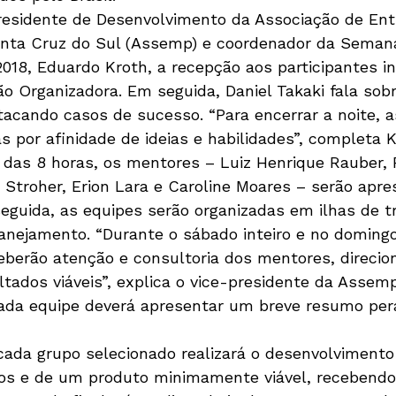
residente de Desenvolvimento da Associação de Ent
anta Cruz do Sul (Assemp) e coordenador da Seman
18, Eduardo Kroth, a recepção aos participantes ini
o Organizadora. Em seguida, Daniel Takaki fala sob
acando casos de sucesso. “Para encerrar a noite, a
 por afinidade de ideias e habilidades”, completa K
r das 8 horas, os mentores – Luiz Henrique Rauber,
 Stroher, Erion Lara e Caroline Moares – serão apr
eguida, as equipes serão organizadas em ilhas de tr
lanejamento. “Durante o sábado inteiro e no doming
ceberão atenção e consultoria dos mentores, direci
tados viáveis”, explica o vice-presidente da Assemp
cada equipe deverá apresentar um breve resumo pe
cada grupo selecionado realizará o desenvolvimento 
os e de um produto minimamente viável, recebendo 