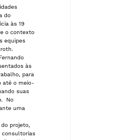
idades 
a do 
cia às 19 
re o contexto 
s equipes 
roth.
 Fernando 
esentados às 
abalho, para 
o até o meio-
onando suas 
.  No 
rante uma 
do projeto, 
consultorias 