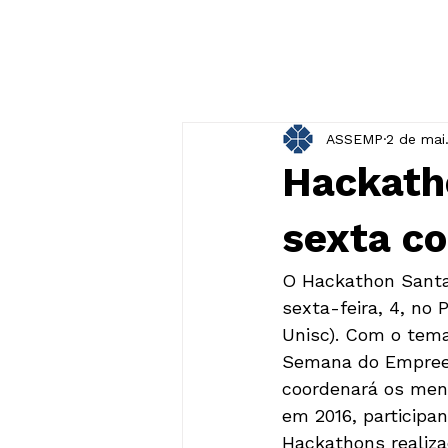
ASSEMP
2 de mai
Hackatho
sexta co
O Hackathon Santa 
sexta-feira, 4, no
Unisc). Com o tema
Semana do Empreend
coordenará os ment
em 2016, participa
Hackathons realizad