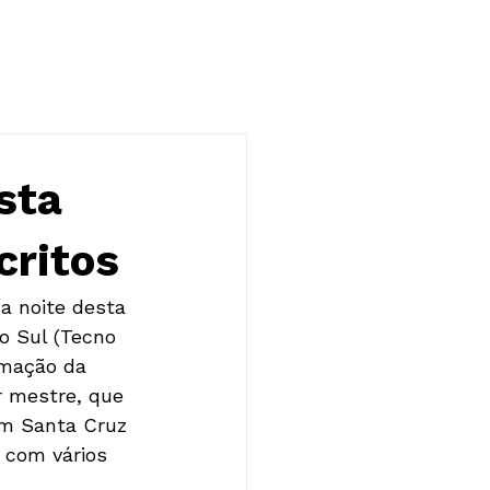
NOTÍCIAS
CONTATO
sta
critos
a noite desta 
o Sul (Tecno 
amação da 
r mestre, que 
em Santa Cruz 
 com vários 