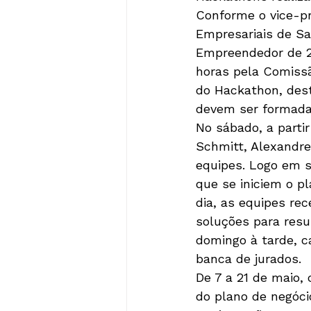
Conforme o vice-p
Empresariais de S
Empreendedor de 20
horas pela Comissã
do Hackathon, dest
devem ser formadas
No sábado, a parti
Schmitt, Alexandre
equipes. Logo em s
que se iniciem o p
dia, as equipes re
soluções para resul
domingo à tarde, 
banca de jurados. 
De 7 a 21 de maio, 
do plano de negóci