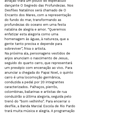
atração trará um pouco do espetáculo 
dançante O Segredo das Profundezas. Nos 
Desfiles Natalinos será chamado de O 
Encanto dos Mares, com a representação 
do fundo do mar, transformando as 
profundezas do oceano em uma festa 
natalina de alegria e amor. “Queremos 
enfatizar esta alegoria como uma 
homenagem às águas, à natureza, que a 
gente tanto precisa e depende para 
sobreviver”, frisa o artista.
Na próxima ala, personagens vestidos de 
anjos anunciam o nascimento de Jesus, 
seguido do quarto carro, que representará 
um presépio com encenação ao vivo. Para 
anunciar a chegada do Papai Noel, o quinto 
carro é uma locomoção germânica, 
conduzida a pedal por 20 integrantes 
caracterizados. Palhaços, pierrôs, 
colombinas, bailarinas e artistas de rua 
conduzirão a última alegoria, seguida pelo 
trenó do “bom velhinho”. Para encerrar o 
desfile, a Banda Marcial Escola de Rio Pardo 
trará muita música e alegria. A programação 