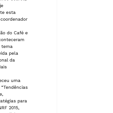
je 
te esta 
 coordenador 
ção do Café e 
aconteceram 
o tema 
ida pela 
onal da 
ais 
teceu uma 
o “Tendências 
e, 
atégias para 
RF 2015, 