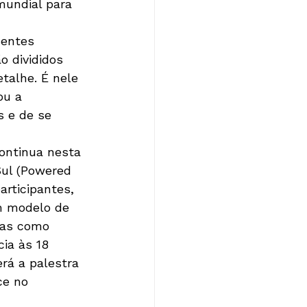
mundial para 
sentes 
o divididos 
talhe. É nele 
ou a 
 e de se 
ontinua nesta 
Sul (Powered 
rticipantes, 
m modelo de 
eas como 
ia às 18 
rá a palestra 
e no 