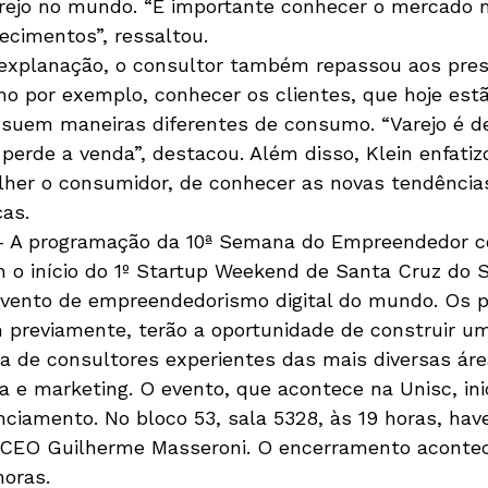
rejo no mundo. “É importante conhecer o mercado 
ecimentos”, ressaltou.
e a explanação, o consultor também repassou aos pre
o por exemplo, conhecer os clientes, que hoje estã
uem maneiras diferentes de consumo. “Varejo é de
perde a venda”, destacou. Além disso, Klein enfatiz
lher o consumidor, de conhecer as novas tendências
as. 
P – A programação da 10ª Semana do Empreendedor c
om o início do 1º Startup Weekend de Santa Cruz do 
evento de empreendedorismo digital do mundo. Os pa
 previamente, terão a oportunidade de construir u
a de consultores experientes das mais diversas ár
a e marketing. O evento, que acontece na Unisc, inic
ciamento. No bloco 53, sala 5328, às 19 horas, have
 CEO Guilherme Masseroni. O encerramento acontec
horas. 