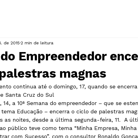
INÍCIO
A ASSOCIAÇÃO
EVENTOS
i. de 2015
2 min de leitura
do Empreendedor ence
 palestras magnas
nto continua até o domingo, 17, quando se encerra
e Santa Cruz do Sul
a, 14, a 10ª Semana do empreendedor – que se esten
 tema Educação – encerra o ciclo de palestras mag
 as noites, desde a última segunda-feira, 11.  A últ
 ao público teve como tema “Minha Empresa, Minha 
trar com Sucesso”, com o consultor Ronaldo Gonça