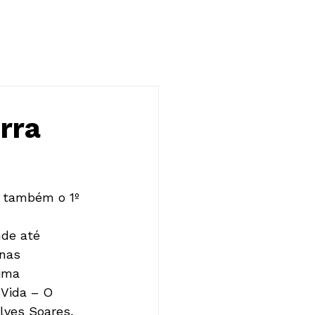
NOTÍCIAS
CONTATO
rra
 também o 1º 
de até 
nas 
ima 
Vida – O 
lves Soares, 